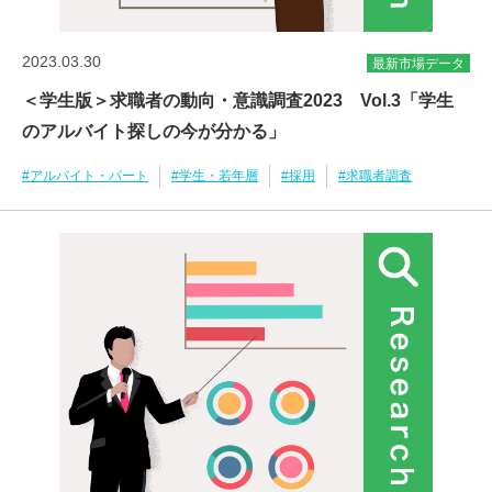
2023.03.30
最新市場データ
＜学生版＞求職者の動向・意識調査2023 Vol.3「学生
のアルバイト探しの今が分かる」
#アルバイト・パート
#学生・若年層
#採用
#求職者調査