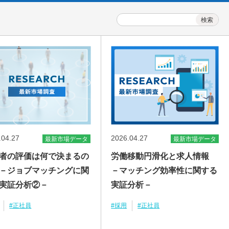
.04.27
2026.04.27
最新市場データ
最新市場データ
者の評価は何で決まるの
労働移動円滑化と求人情報
－ジョブマッチングに関
－マッチング効率性に関する
る実証分析②－
実証分析－
#正社員
#採用
#正社員