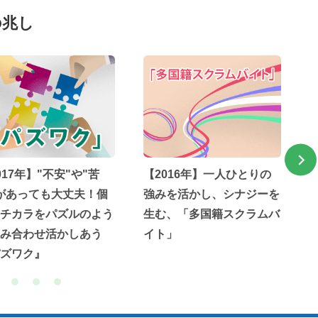
の兆し
017年】"不安"や"苦
【2016年】一人ひとりの
があっても大丈夫！個
強みを活かし、シナジーを
チカラをパズルのよう
生む、「多国籍スクラムバ
み合わせ活かしあう
イト」
ズワク』
5
6
7
8