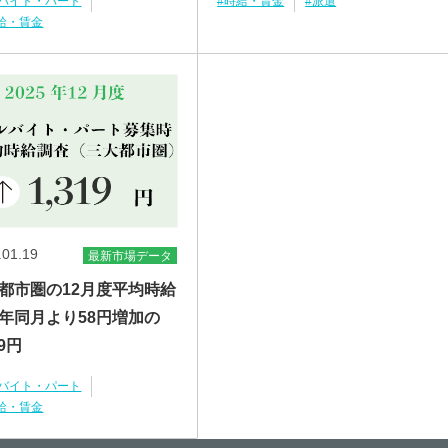
ルバイト・パート
#時給・賃金
#派遣
給・賃金
.01.19
最新市場データ
都市圏の12月度平均時給
年同月より58円増加の
19円
ルバイト・パート
給・賃金