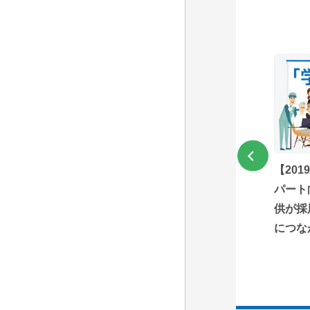
年】多国籍アルバ
【2020年】イキイキ活躍
【20
分け隔てなく、活
し続けられる職場で働く、
パート
いる状態『アルダ
心身ともに元気な従業員
供が採
『健朗シニア』
につな