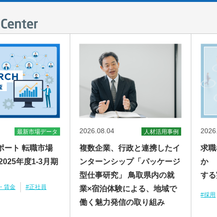
2026.08.04
2026
最新市場データ
人材活用事例
ポート 転職市場
複数企業、行政と連携したイ
求職
025年度1-3月期
ンターンシップ「パッケージ
か 
型仕事研究」 鳥取県内の就
す
・賃金
#正社員
業×宿泊体験による、地域で
#採用
働く魅力発信の取り組み