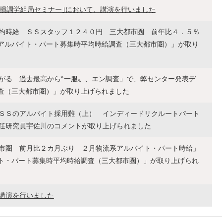
連損調労組局セミナー｣において、講演を行いました
均時給 ＳＳスタッフ１２４０円 三大都市圏 前年比４．５％
度アルバイト・パート募集時平均時給調査（三大都市圏）」が取り
がる 過去最高から‶一服〟、エン調査」で、弊センター発表デ
調査（三大都市圏）」が取り上げられました
ＳＳのアルバイト採用難（上） インディードリクルートパート
任研究員宇佐川のコメントが取り上げられました
市圏 前月比２カ月ぶり ２月物流系アルバイト・パート時給」
イト・パート募集時平均時給調査（三大都市圏）」が取り上げられ
講演を行いました