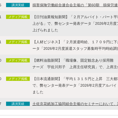
6
損害保険労働組合連合会主催の「第60期 損保労
講演実績
1
【日刊油業報知新聞】「２月アルバイト・パート平
メディア掲載
上がる」で、弊センター発表データ「2026年2月
上げられました
1
【人材ビジネス】「２月派遣時給、１７０９円に下
メディア掲載
ータ「2026年2月度派遣スタッフ募集時平均時給
0
【燃料油脂新聞】「職場像、固定観念あり採用難 
メディア掲載
ナーズ 宇佐川邦子 上席主任研究員」で、上席主
0
【日本流通新聞】「平均１３１５円と上昇 三大都
メディア掲載
で、弊センター発表データ「2026年2月度アルバ
ました
7
土佐京花紙加工協同組合主催のセミナーにおいて、
講演実績