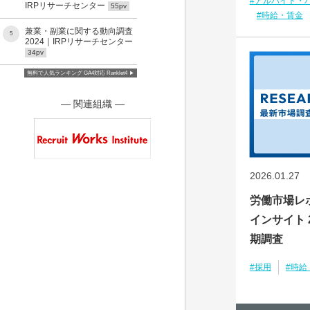
#アルバイト・
IRPリサーチセンター
55pv
#時給・賃金
兼業・副業に関する動向調査
5
2024｜IRPリサーチセンター
34pv
無料で人気ランキング GA4対応 Ranklet4
― 関連組織 ―
2026.01.27
労働市場レ
インサイト 2
期調査
#採用
#時給