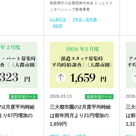
鳥取県中小企業団体中央会 とっとりイ
ンターンシップ推進事業
#人材不足
#学生・若年層
#採用
2026.03.13
2026
最新市場データ
最新市場データ
の2月度平均時給
三大都市圏の2月度平均時給
三大
より67円増加の
は前年同月より21円増加の
は前
1,659円
1,3