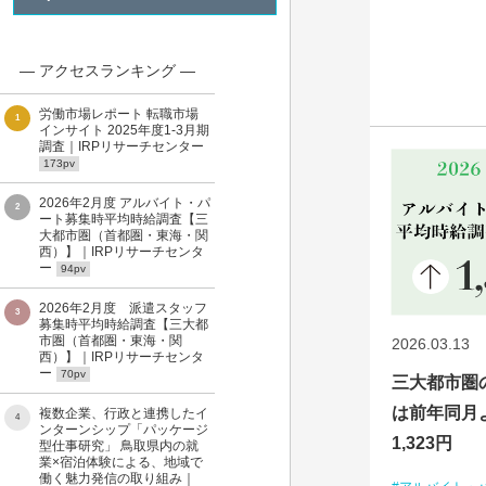
― アクセスランキング ―
労働市場レポート 転職市場
1
インサイト 2025年度1-3月期
調査｜IRPリサーチセンター
173pv
2026年2月度 アルバイト・パ
2
ート募集時平均時給調査【三
大都市圏（首都圏・東海・関
西）】｜IRPリサーチセンタ
ー
94pv
2026年2月度 派遣スタッフ
3
募集時平均時給調査【三大都
市圏（首都圏・東海・関
2026.03.13
西）】｜IRPリサーチセンタ
ー
70pv
三大都市圏
は前年同月
複数企業、行政と連携したイ
4
ンターンシップ「パッケージ
1,323円
型仕事研究」 鳥取県内の就
業×宿泊体験による、地域で
働く魅力発信の取り組み｜