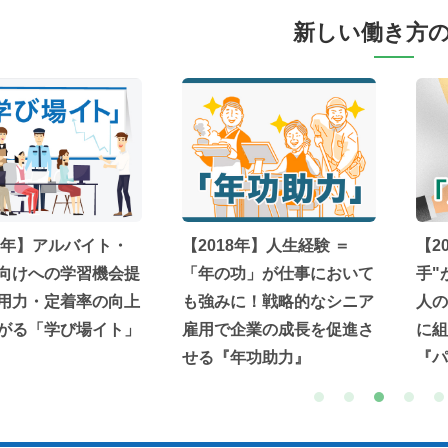
新しい働き方
19年】アルバイト・
【2018年】人生経験 ＝
【2
向けへの学習機会提
「年の功」が仕事において
手"
用力・定着率の向上
も強みに！戦略的なシニア
人の
がる「学び場イト」
雇用で企業の成長を促進さ
に組
せる『年功助力』
『パ
1
2
3
4