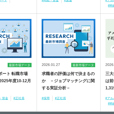
パート
#時給・賃金
#派遣
#ア
#時
2026.01.27
2026
最新市場データ
最新市場データ
ポート 転職市場
求職者の評価は何で決まるの
三大
025年度10-12月
か －ジョブマッチングに関
は前
する実証分析－
1,3
・賃金
#正社員
#採用
#正社員
#ア
#時