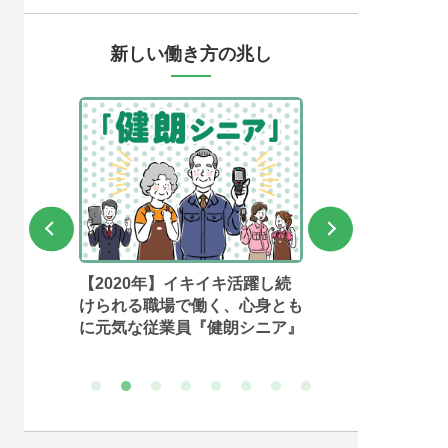
新しい働き方の兆し
20年】イキイキ活躍し続
【2019年】アルバイト・パー
る職場で働く、心身とも
ト向けへの学習機会提供が採用
な従業員『健朗シニア』
力・定着率の向上につながる
「学び場イト」
1
2
3
4
5
6
7
8