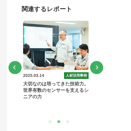
関連するレポート
2025.03.04
最新市場データ
人材活用事例
ジョブズコミュニティーレポー
は培ってきた技術力。
ト 2025年2月号 ―子の看護お
のセンサーを支えるシ
よび介護を行うための休暇制
度...
1
2
3