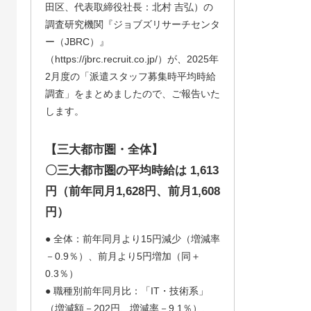
田区、代表取締役社長：北村 吉弘）の
調査研究機関『ジョブズリサーチセンタ
ー（JBRC）』
（https://jbrc.recruit.co.jp/）が、2025年
2月度の「派遣スタッフ募集時平均時給
調査」をまとめましたので、ご報告いた
します。
【三大都市圏・全体】
〇三大都市圏の平均時給は 1,613
円（前年同月1,628円、前月1,608
円）
● 全体：前年同月より15円減少（増減率
－0.9％）、前月より5円増加（同＋
0.3％）
● 職種別前年同月比：「IT・技術系」
（増減額－202円、増減率－9.1％）、