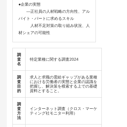
●企業の実態
―正社員の人材戦略の方向性、アル
バイト・パートに求めるスキル
人材不足対策の取り組み状況、人
材シェアの可能性
調
査
特定業種に関する調査2024
名
調
求人と求職の需給ギャップがある業種
査
における労働者の実態と企業の認識を
目
把握し、​​解決策を模索する上での基礎
的
資料とすること。​​
調
査
インターネット調査（クロス・マーケ
方
ティング社モニター利用）
法