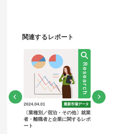
関連するレポート
2024.04.01
2024.04.01
データ
最新市場データ
就業
〔業種別／宿泊・その他〕就業
〔業種別／飲
るレポ
者・離職者と企業に関するレポ
意向者と非意
ート
ート