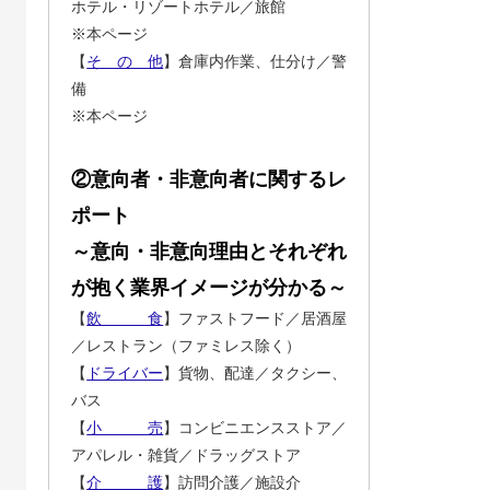
ホテル・リゾートホテル／旅館
※本ページ
【
そ の 他
】倉庫内作業、仕分け／警
備
※本ページ
②意向者・非意向者に関するレ
ポート
～意向・非意向理由とそれぞれ
が抱く業界イメージが分かる～
【
飲 食
】ファストフード／居酒屋
／レストラン（ファミレス除く）
【
ドライバー
】貨物、配達／タクシー、
バス
【
小 売
】コンビニエンスストア／
アパレル・雑貨／ドラッグストア
【
介 護
】訪問介護／施設介