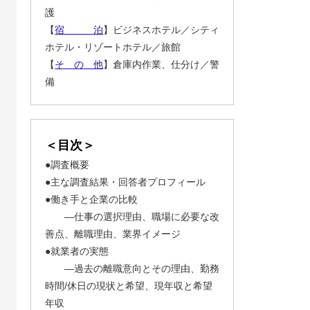
護
【
宿 泊
】ビジネスホテル／シティ
ホテル・リゾートホテル／旅館
【
そ の 他
】倉庫内作業、仕分け／警
備
＜目次＞
●調査概要
●主な調査結果・回答者プロフィール
●働き手と企業の比較
―仕事の選択理由、職場に必要な改
善点、離職理由、業界イメージ
●就業者の実態
―過去の離職意向とその理由、勤務
時間/休日の現状と希望、現年収と希望
年収