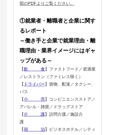
部のPDFよりご覧ください。
①就業者・離職者と企業に関す
るレポート
～働き手と企業で就業理由・離
職理由・業界イメージにはギャ
ップがある～
【
飲 食
】ファストフード／居酒屋
／レストラン（ファミレス除く）
【
ドライバー
】貨物、配達／タクシー、
バス
【
小 売
】コンビニエンスストア／
アパレル・雑貨／ドラッグストア
【
介 護
】訪問介護／施設介
護
【
宿 泊
】ビジネスホテル／シティ