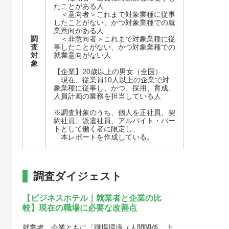
たことがある人​​
＜意向者＞これまで対象業種に従事
したことがない、かつ対象業種での就
業意向がある人​
調
＜非意向者＞これまで対象業種に従
査
事したことがない、かつ対象業種での
対
就業意向がない人​
象
【企業】20歳以上の男女（全国）​
現在、従業員10人以上の企業で対
象業種に従事し、かつ、採用、育成、
人員計画の業務を担当している人
※調査対象のうち、個人を正社員、契
約社員、派遣社員、アルバイト・パー
トとして働く者に限定し、
本レポートを作成している。​
調査ダイジェスト
【ビジネスホテル｜就業者と企業の比
較】現在の職場に必要な改善点
就業者、企業ともに「職場環境（人間関係、上