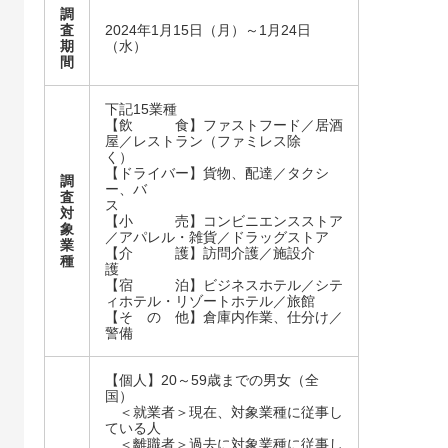
調
査
2024年1月15日（月）～1月24日
期
（水）​​
間
下記15業種
【飲 食】ファストフード／居酒
屋／レストラン（ファミレス除
く）
【ドライバー】貨物、配達／タクシ
調
ー、バ
査
ス
対
【小 売】コンビニエンスストア
象
／アパレル・雑貨／ドラッグストア
業
【介 護】訪問介護／施設介
種
護
【宿 泊】ビジネスホテル／シテ
ィホテル・リゾートホテル／旅館
【そ の 他】倉庫内作業、仕分け／
警備
【個人】20～59歳までの男女（全
国）​​
＜就業者＞現在、対象業種に従事し
ている人​​
＜離職者＞過去に対象業種に従事し